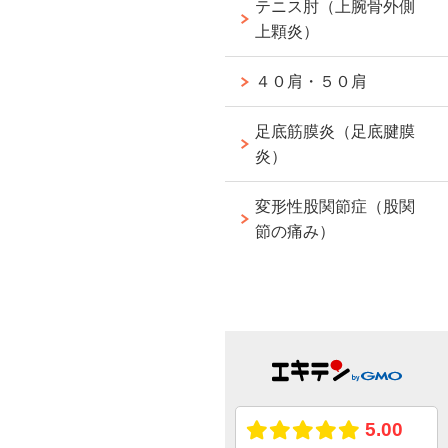
テニス肘（上腕骨外側
上顆炎）
４０肩・５０肩
足底筋膜炎（足底腱膜
炎）
変形性股関節症（股関
節の痛み）