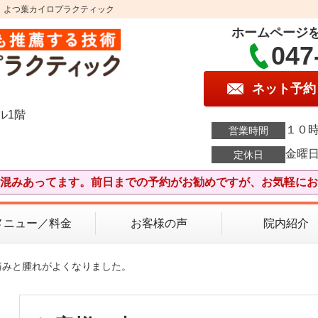
】よつ葉カイロプラクティック
ホームページ
047
ネット予約
ル1階
１０時
営業時間
金曜
定休日
混みあってます。前日までの予約がお勧めですが、お気軽にお
メニュー／料金
お客様の声
院内紹介
痛みと腫れがよくなりました。